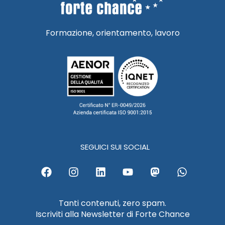
Formazione, orientamento, lavoro
SEGUICI SUI SOCIAL
F
I
L
Y
M
W
a
n
i
o
a
h
c
s
n
u
s
a
e
t
k
t
t
t
Tanti contenuti, zero spam.
b
a
e
u
o
s
Iscriviti alla Newsletter di Forte Chance
o
g
d
b
d
a