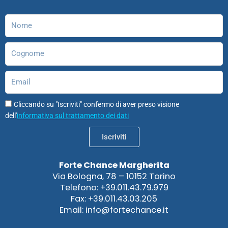
o
r
i
e
o
p
k
a
n
n
p
Nome
m
Cognome
Email
Cliccando su "Iscriviti" confermo di aver preso visione
dell'
informativa sul trattamento dei dati
Iscriviti
Forte Chance Margherita
Via Bologna, 78 – 10152 Torino
Telefono: +39.011.43.79.979
Fax: +39.011.43.03.205
Email: info@fortechance.it