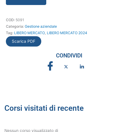
Privacy
e
principio
COD:
5091
di
Categoria:
Gestione aziendale
Accountability
Tag:
LIBERO MERCATO
,
LIBERO MERCATO 2024
quantità
Scarica PDF
CONDIVIDI
Corsi visitati di recente
Nessun corso visualizzato di