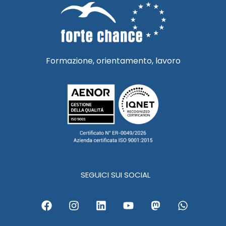
Formazione, orientamento, lavoro
SEGUICI SUI SOCIAL
F
I
L
Y
M
W
a
n
i
o
a
h
c
s
n
u
s
a