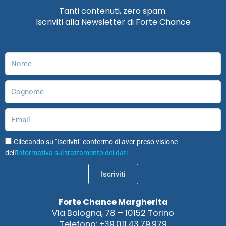
e
t
k
t
t
t
Tanti contenuti, zero spam.
b
a
e
u
o
s
Iscriviti alla Newsletter di Forte Chance
o
g
d
b
d
a
o
r
i
e
o
p
k
a
n
n
p
m
Nome
Cognome
Email
Cliccando su "Iscriviti" confermo di aver preso visione
dell'
informativa sul trattamento dei dati
Iscriviti
Forte Chance Margherita
Via Bologna, 78 – 10152 Torino
Telefono: +39.011.43.79.979