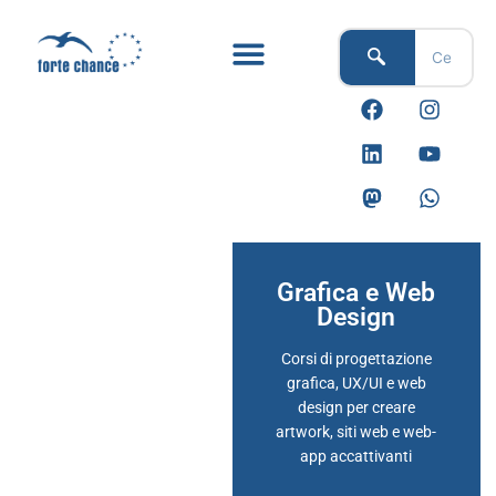
Vai
al
contenuto
F
L
M
I
Y
W
a
i
a
n
o
h
c
n
s
s
u
a
e
k
t
t
t
t
b
e
o
a
u
s
o
d
d
g
b
a
o
i
o
r
e
p
k
n
n
a
p
m
Grafica e Web
Design
Corsi di progettazione
grafica, UX/UI e web
design per creare
artwork, siti web e web-
app accattivanti