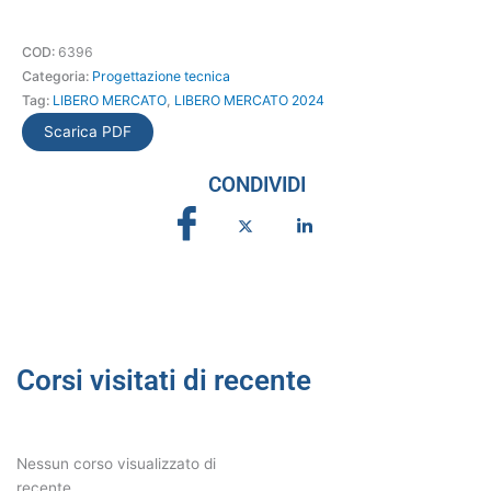
per
la
COD:
6396
modellazione
Categoria:
Progettazione tecnica
di
Tag:
LIBERO MERCATO
,
LIBERO MERCATO 2024
superfici
quantità
Scarica PDF
CONDIVIDI
Corsi visitati di recente
Nessun corso visualizzato di
recente