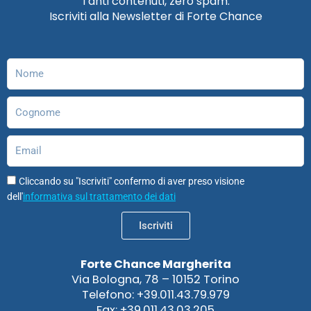
Tanti contenuti, zero spam.
b
a
e
u
o
s
Iscriviti alla Newsletter di Forte Chance
o
g
d
b
d
a
o
r
i
e
o
p
k
a
n
n
p
m
Nome
Cognome
Email
Cliccando su "Iscriviti" confermo di aver preso visione
dell'
informativa sul trattamento dei dati
Iscriviti
Forte Chance Margherita
Via Bologna, 78 – 10152 Torino
Telefono: +39.011.43.79.979
Fax: +39.011.43.03.205