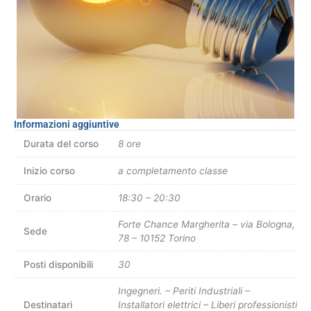
corretto
quantità
Informazioni aggiuntive
Durata del corso
8 ore
Inizio corso
a completamento classe
Orario
18:30 – 20:30
Forte Chance Margherita – via Bologna,
Sede
78 – 10152 Torino
Posti disponibili
30
Ingegneri. – Periti Industriali –
Destinatari
Installatori elettrici – Liberi professionisti