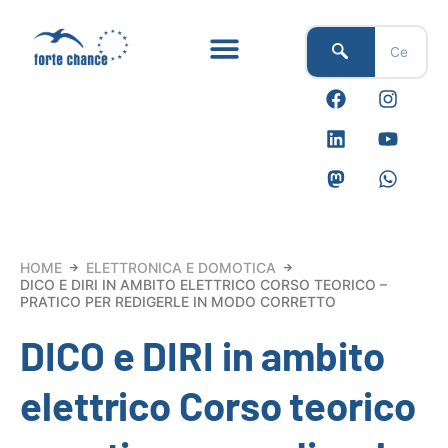
Vai
al
contenuto
F
L
M
I
Y
W
a
i
a
n
o
h
c
n
s
s
u
a
e
k
t
t
t
t
b
e
o
a
u
s
o
d
d
g
b
a
o
i
o
r
e
p
k
n
n
a
p
m
HOME
ELETTRONICA E DOMOTICA
DICO E DIRI IN AMBITO ELETTRICO CORSO TEORICO –
PRATICO PER REDIGERLE IN MODO CORRETTO
DICO e DIRI in ambito
elettrico Corso teorico