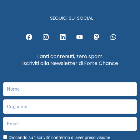
SEGUICI SUI SOCIAL
F
I
L
Y
M
W
a
n
i
o
a
h
c
s
n
u
s
a
e
t
k
t
t
t
Tanti contenuti, zero spam.
b
a
e
u
o
s
Iscriviti alla Newsletter di Forte Chance
o
g
d
b
d
a
o
r
i
e
o
p
k
a
n
n
p
m
Nome
Cognome
Email
Cliccando su "Iscriviti" confermo di aver preso visione