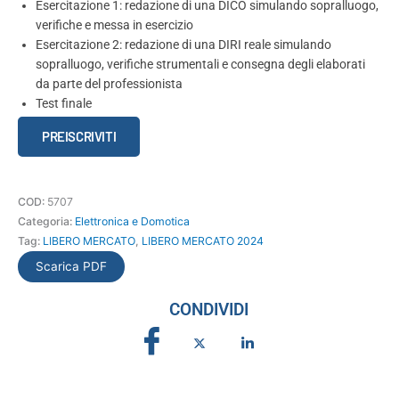
Esercitazione 1: redazione di una DICO simulando sopralluogo,
verifiche e messa in esercizio
Esercitazione 2: redazione di una DIRI reale simulando
sopralluogo, verifiche strumentali e consegna degli elaborati
da parte del professionista
Test finale
DICO
PREISCRIVITI
e
DIRI
in
COD:
5707
ambito
Categoria:
Elettronica e Domotica
elettrico
Tag:
LIBERO MERCATO
,
LIBERO MERCATO 2024
Corso
teorico
Scarica PDF
-
pratico
CONDIVIDI
per
redigerle
in
modo