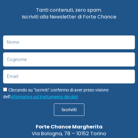
c
s
n
u
s
a
e
t
k
t
t
t
Tanti contenuti, zero spam.
b
a
e
u
o
s
Iscriviti alla Newsletter di Forte Chance
o
g
d
b
d
a
o
r
i
e
o
p
k
a
n
n
p
m
Nome
Cognome
Email
Cliccando su "Iscriviti" confermo di aver preso visione
dell'
informativa sul trattamento dei dati
Iscriviti
Forte Chance Margherita
Via Bologna, 78 – 10152 Torino