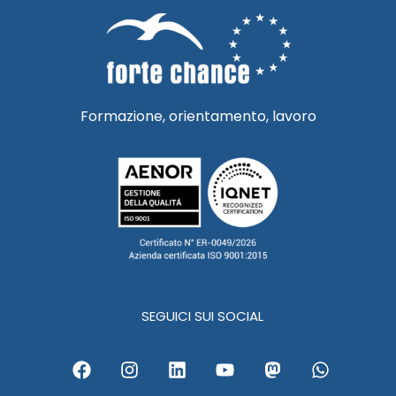
Formazione, orientamento, lavoro
SEGUICI SUI SOCIAL
F
I
L
Y
M
W
a
n
i
o
a
h