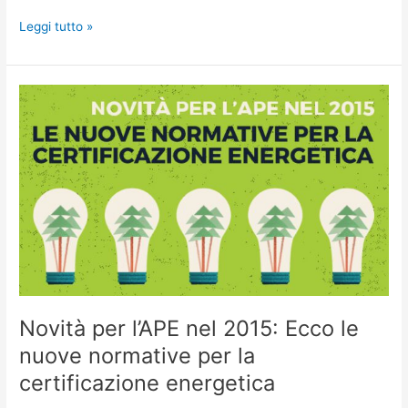
Leggi tutto »
Novità
per
l’APE
nel
2015:
Ecco
le
nuove
normative
per
la
certificazione
Novità per l’APE nel 2015: Ecco le
energetica
nuove normative per la
certificazione energetica