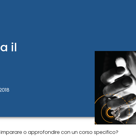
 il
 2018
 imparare o approfondire con un corso specifico?