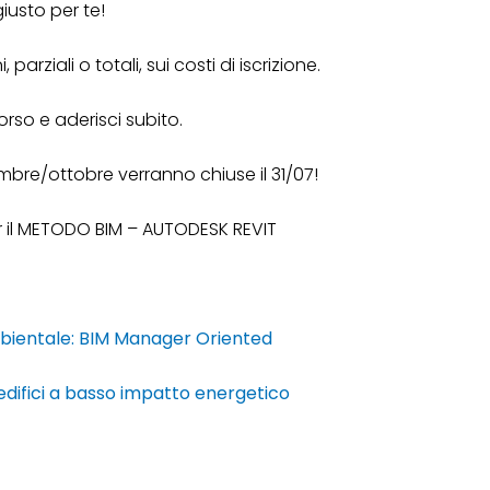
giusto per te!
arziali o totali, sui costi di iscrizione.
orso e aderisci subito.
tembre/ottobre verranno chiuse il 31/07!
er il METODO BIM – AUTODESK REVIT
mbientale: BIM Manager Oriented
difici a basso impatto energetico