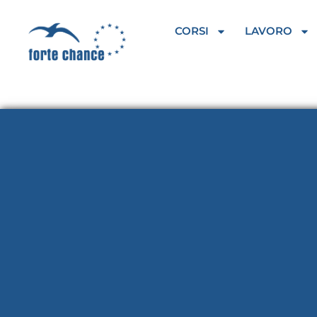
Vai
al
CORSI
LAVORO
contenuto