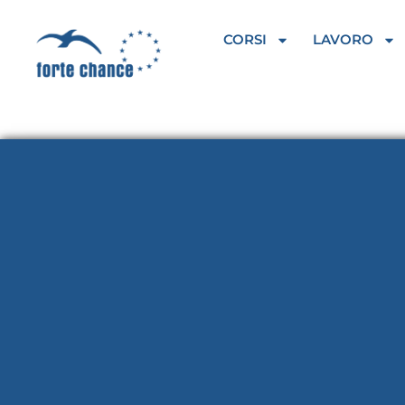
Vai
al
CORSI
LAVORO
contenuto