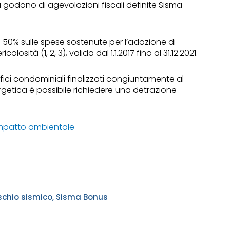
a godono di agevolazioni fiscali definite Sisma
l 50% sulle spese sostenute per l’adozione di
osità (1, 2, 3), valida dal 1.1.2017 fino al 31.12.2021.
ifici condominiali finalizzati congiuntamente al
ergetica è possibile richiedere una detrazione
’impatto ambientale
ischio sismico
,
Sisma Bonus