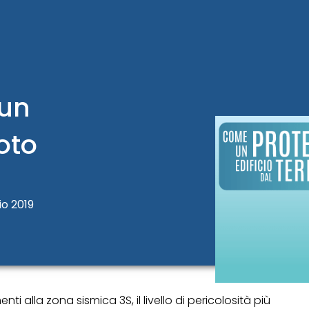
un
oto
io 2019
 alla zona sismica 3S, il livello di pericolosità più