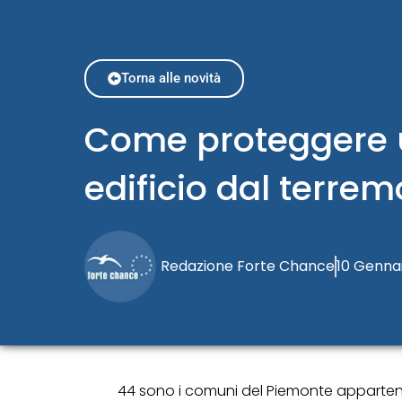
Torna alle novità
Come proteggere 
edificio dal terrem
Redazione Forte Chance
10 Genna
44 sono i comuni del Piemonte appartenenti