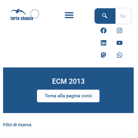
Vai
al
contenuto
F
L
M
I
Y
W
a
i
a
n
o
h
c
n
s
s
u
a
e
k
t
t
t
t
b
e
o
a
u
s
o
d
d
g
b
a
o
i
o
r
e
p
k
n
n
a
p
m
ECM 2013
Torna alla pagina corsi
Filtri di ricerca