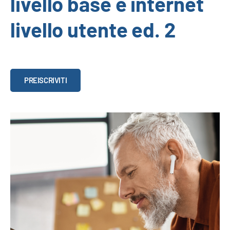
livello base e internet
livello utente ed. 2
Competenza
PREISCRIVITI
digitale
-
foglio
elettronico
livello
base
e
internet
livello
utente
ed.
2
quantità