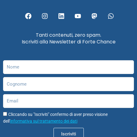
F
I
L
Y
M
W
a
n
i
o
a
h
c
s
n
u
s
a
e
t
k
t
t
t
Tanti contenuti, zero spam.
b
a
e
u
o
s
Iscriviti alla Newsletter di Forte Chance
o
g
d
b
d
a
o
r
i
e
o
p
k
a
n
n
p
m
Nome
Cognome
Email
Cliccando su "Iscriviti" confermo di aver preso visione
dell'
informativa sul trattamento dei dati
Iscriviti