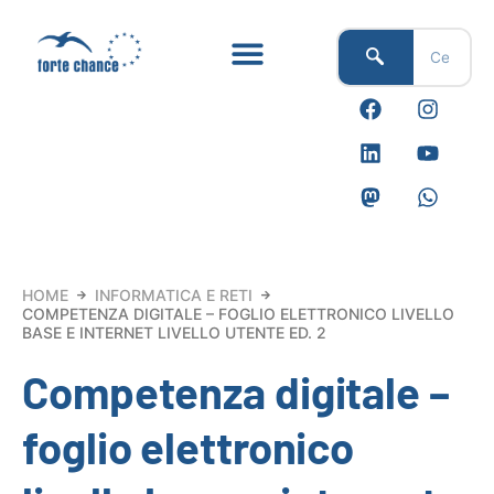
Vai
al
contenuto
F
L
M
I
Y
W
a
i
a
n
o
h
c
n
s
s
u
a
e
k
t
t
t
t
b
e
o
a
u
s
o
d
d
g
b
a
o
i
o
r
e
p
k
n
n
a
p
m
HOME
INFORMATICA E RETI
COMPETENZA DIGITALE – FOGLIO ELETTRONICO LIVELLO
BASE E INTERNET LIVELLO UTENTE ED. 2
Competenza digitale –
foglio elettronico