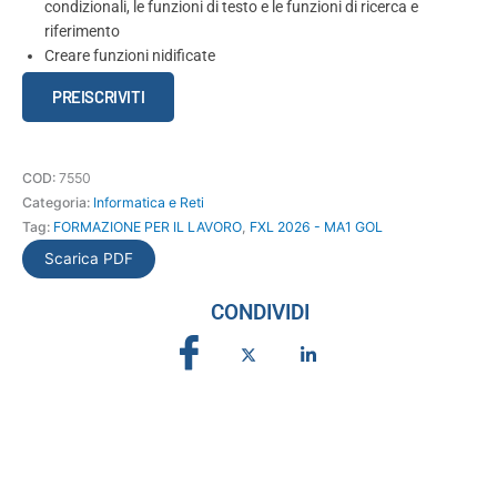
condizionali, le funzioni di testo e le funzioni di ricerca e
riferimento
Creare funzioni nidificate
Competenza
PREISCRIVITI
digitale
-
foglio
COD:
7550
elettronico
Categoria:
Informatica e Reti
livello
Tag:
FORMAZIONE PER IL LAVORO
,
FXL 2026 - MA1 GOL
base
e
Scarica PDF
internet
livello
CONDIVIDI
utente
ed.
2
quantità