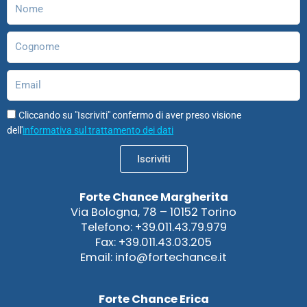
Nome
m
Cognome
Email
Cliccando su "Iscriviti" confermo di aver preso visione
dell'
informativa sul trattamento dei dati
Iscriviti
Forte Chance Margherita
Via Bologna, 78 – 10152 Torino
Telefono: +39.011.43.79.979
Fax: +39.011.43.03.205
Email: info@fortechance.it
Forte Chance Erica