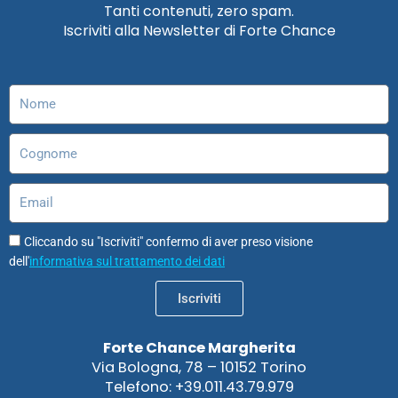
e
t
k
t
t
t
Tanti contenuti, zero spam.
b
a
e
u
o
s
Iscriviti alla Newsletter di Forte Chance
o
g
d
b
d
a
o
r
i
e
o
p
k
a
n
n
p
m
Nome
Cognome
Email
Cliccando su "Iscriviti" confermo di aver preso visione
dell'
informativa sul trattamento dei dati
Iscriviti
Forte Chance Margherita
Via Bologna, 78 – 10152 Torino
Telefono: +39.011.43.79.979