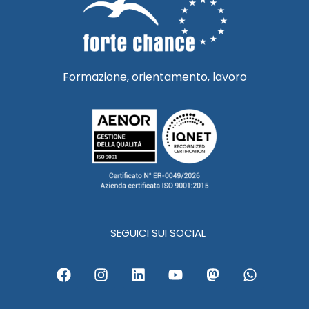
Formazione, orientamento, lavoro
SEGUICI SUI SOCIAL
F
I
L
Y
M
W
a
n
i
o
a
h
c
s
n
u
s
a