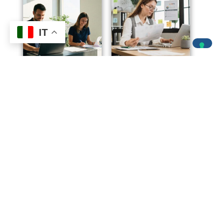
IT
Gestione aziendale
Tecniche base di
Gestione aziendale
Elementi di segreteria
contabilità aziendale
e Front Office ed. 3
ed. 3