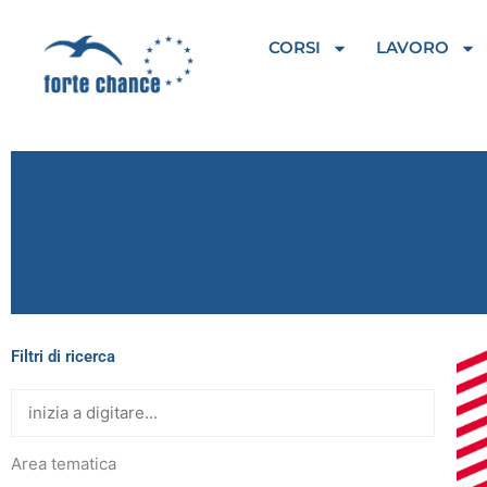
Vai
al
CORSI
LAVORO
contenuto
Filtri di ricerca
Area tematica