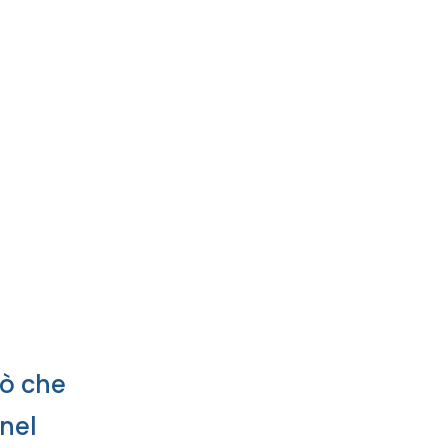
iò che
 nel