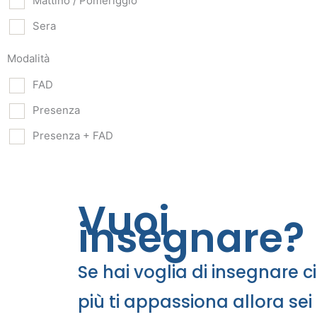
Mattino / Pomeriggio
Sera
Modalità
FAD
Presenza
Presenza + FAD
Vuoi
insegnare?
Se hai voglia di insegnare c
più ti appassiona allora sei