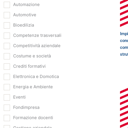
Automazione
Automotive
Bioedilizia
Impi
Competenze trasversali
cond
Competitività aziendale
comf
stru
Costume e società
Crediti formativi
Elettronica e Domotica
Energia e Ambiente
Eventi
Fondimpresa
Formazione docenti
Gestione aziendale