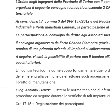
LOrdine degli Ingegneri della Provincia di Torino con il c
organizza il seguente
convegno
tecnico riconoscendo 2 CFP 
territoriale.
Ai sensi dellart.7, comma 3 del DPR 137/2012 e del Regol
Industriali e Periti Industriali Laureati, la partecipazione al
La partecipazione al
convegno
dà diritto agli associati A
Il
convegno
organizzato da Forte Chance Piemonte grazie al 
tecnico di una primaria azienda di impianti si sollevamento
A seguire, vi sarà la possibilità di parlare con il tecnico al
quesiti ulteriori.
L’incontro tecnico ha come scopo fondamentale quello di 
delle inerenti alla verifiche da effettuare sugli ascensori
libretto di manutenzione.
L’Ing. Antonio Terrizzi
illustrerà le norme tecniche di rifer
procedure da seguire durante le verifiche di tali impianti 
Ore 17.15 – Registrazione dei partecipanti