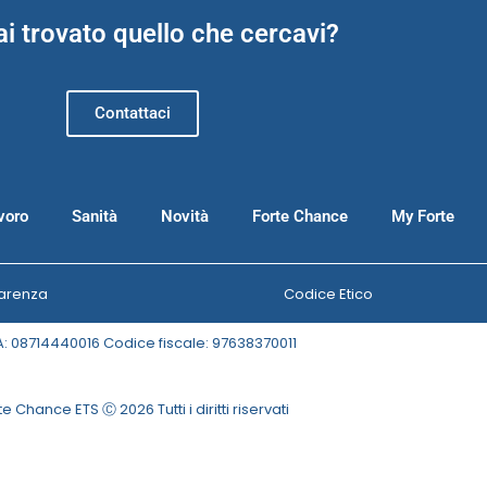
i trovato quello che cercavi?
Contattaci
voro
Sanità
Novità
Forte Chance
My Forte
arenza
Codice Etico
A: 08714440016 Codice fiscale: 97638370011
te Chance ETS Ⓒ 2026 Tutti i diritti riservati
ativa sulla raccolta
Le tue preferenze relative alla privacy