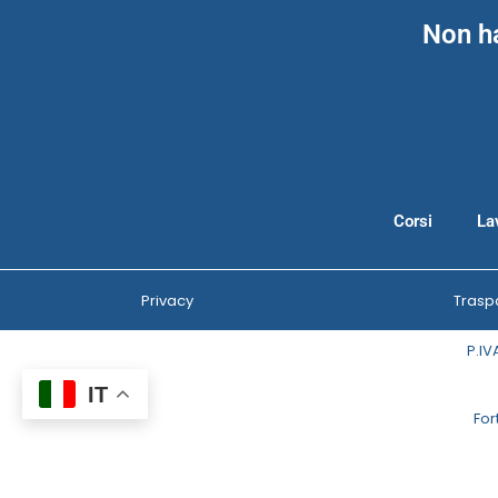
Non ha
Corsi
La
Privacy
Trasp
P.IV
IT
For
Inform