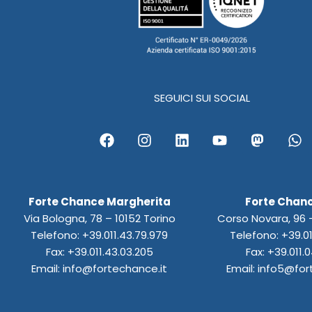
SEGUICI SUI SOCIAL
F
I
L
Y
M
W
a
n
i
o
a
h
c
s
n
u
s
a
e
t
k
t
t
t
b
a
e
u
o
s
Forte Chance Margherita
Forte Chanc
o
g
d
b
d
a
Via Bologna, 78 – 10152 Torino
Corso Novara, 96 –
o
r
i
e
o
p
k
a
n
n
p
Telefono: +39.011.43.79.979
Telefono: +39.01
m
Fax: +39.011.43.03.205
Fax: +39.011.0
Email: info@fortechance.it
Email: info5@for