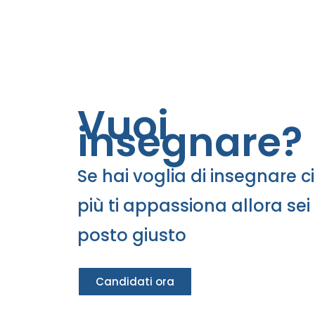
Vuoi
insegnare?
Se hai voglia di insegnare c
più ti appassiona allora sei
posto giusto
Candidati ora