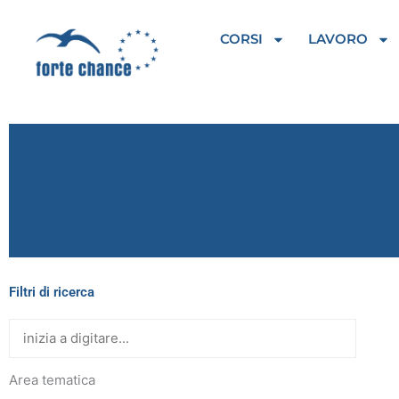
Vai
al
CORSI
LAVORO
contenuto
Filtri di ricerca
Area tematica