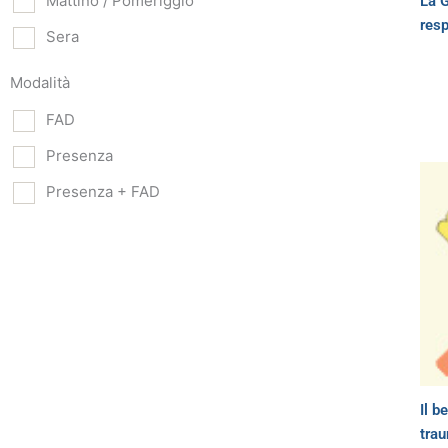
Mattino / Pomeriggio
La G
resp
Sera
Modalità
FAD
Presenza
Presenza + FAD
Il b
tra