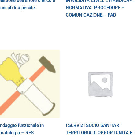
estione dell’errore clinico e
INVALIDITA CIVILE E HANDICAP:
onsabilità penale
NORMATIVA  PROCEDURE –
COMUNICAZIONE – FAD
endaggio funzionale in
I SERVIZI SOCIO SANITARI
umatologia – RES
TERRITORIALI: OPPORTUNITA E