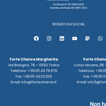
SEGUICI SUI SOCIAL
F
I
L
Y
M
W
a
n
i
o
a
h
c
s
n
u
s
a
e
t
k
t
t
t
b
a
e
u
o
s
Forte Chance Margherita
Forte Chanc
o
g
d
b
d
a
Via Bologna, 78 – 10152 Torino
Corso Novara, 96 –
o
r
i
e
o
p
k
a
n
n
p
Telefono: +39.011.43.79.979
Telefono: +39.01
m
Fax: +39.011.43.03.205
Fax: +39.011.0
Email: info@fortechance.it
Email: info5@for
Non ha