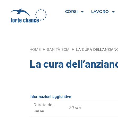
Vai
al
CORSI
LAVORO
contenuto
HOME
SANITÀ ECM
LA CURA DELL’ANZIANO
La cura dell’anziano
Informazioni aggiuntive
Durata del
20 ore
corso