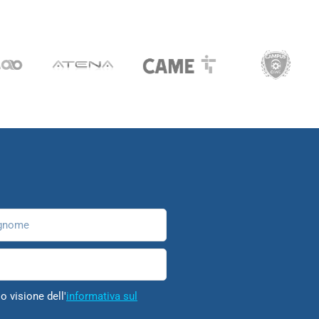
nome
o visione dell'
informativa sul