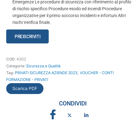
Emergenze Le procedure di sicurezza con riferimento al profilo
di rischio specifico Procedure esodo ed incendi Procedure
organizzative per il primo soccorso Incidenti e infortuni Altri
rischi Verifica finale.
Formazione
PREISCRIVITI
generale
e
specifica
COD:
4302
alla
Categoria:
Sicurezza e Qualità
salute
Tag:
PRIVATI SICUREZZA AZIENDE 2023
,
VOUCHER - CONTI
e
FORMAZIONE - PRIVATI
sicurezza
per
Scarica PDF
i
lavoratori
CONDIVIDI
-
Rischio
Basso
quantità