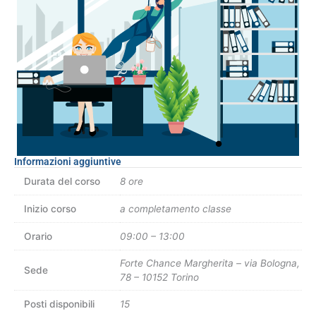
Rischio
Basso
quantità
Informazioni aggiuntive
Durata del corso
8 ore
Inizio corso
a completamento classe
Orario
09:00 – 13:00
Forte Chance Margherita – via Bologna,
Sede
78 – 10152 Torino
Posti disponibili
15