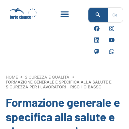
Vai
al
contenuto
F
L
M
I
Y
W
a
i
a
n
o
h
c
n
s
s
u
a
e
k
t
t
t
t
b
e
o
a
u
s
o
d
d
g
b
a
o
i
o
r
e
p
k
n
n
a
p
m
HOME
SICUREZZA E QUALITÀ
FORMAZIONE GENERALE E SPECIFICA ALLA SALUTE E
SICUREZZA PER I LAVORATORI – RISCHIO BASSO
Formazione generale e
specifica alla salute e