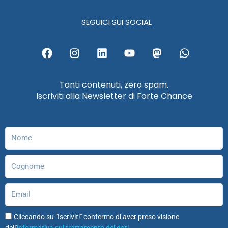
SEGUICI SUI SOCIAL
F
I
L
Y
M
W
a
n
i
o
a
h
c
s
n
u
s
a
e
t
k
t
t
t
Tanti contenuti, zero spam.
b
a
e
u
o
s
Iscriviti alla Newsletter di Forte Chance
o
g
d
b
d
a
o
r
i
e
o
p
k
a
n
n
p
m
Nome
Cognome
Email
Cliccando su "Iscriviti" confermo di aver preso visione