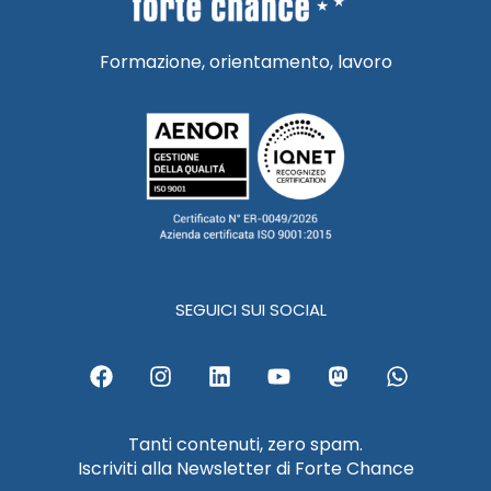
Formazione, orientamento, lavoro
SEGUICI SUI SOCIAL
F
I
L
Y
M
W
a
n
i
o
a
h
c
s
n
u
s
a
e
t
k
t
t
t
Tanti contenuti, zero spam.
b
a
e
u
o
s
Iscriviti alla Newsletter di Forte Chance
o
g
d
b
d
a