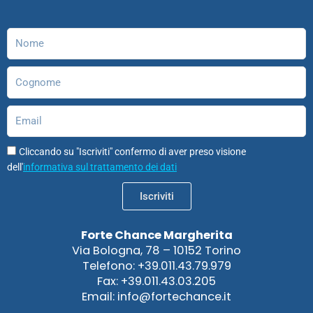
o
r
i
e
o
p
k
a
n
n
p
m
Nome
Cognome
Email
Cliccando su "Iscriviti" confermo di aver preso visione
dell'
informativa sul trattamento dei dati
Iscriviti
Forte Chance Margherita
Via Bologna, 78 – 10152 Torino
Telefono: +39.011.43.79.979
Fax: +39.011.43.03.205
Email: info@fortechance.it