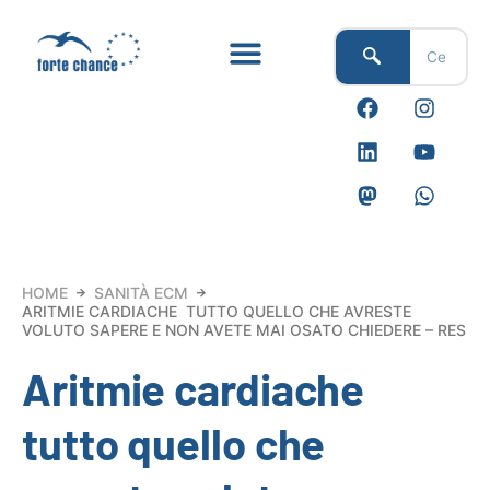
Vai
al
contenuto
F
L
M
I
Y
W
a
i
a
n
o
h
c
n
s
s
u
a
e
k
t
t
t
t
b
e
o
a
u
s
o
d
d
g
b
a
o
i
o
r
e
p
k
n
n
a
p
m
HOME
SANITÀ ECM
ARITMIE CARDIACHE  TUTTO QUELLO CHE AVRESTE
VOLUTO SAPERE E NON AVETE MAI OSATO CHIEDERE – RES
Aritmie cardiache 
tutto quello che