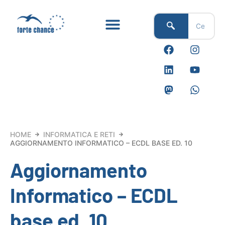
Vai
al
contenuto
F
L
M
I
Y
W
a
i
a
n
o
h
c
n
s
s
u
a
e
k
t
t
t
t
b
e
o
a
u
s
o
d
d
g
b
a
o
i
o
r
e
p
k
n
n
a
p
m
HOME
INFORMATICA E RETI
AGGIORNAMENTO INFORMATICO – ECDL BASE ED. 10
Aggiornamento
Informatico – ECDL
base ed. 10