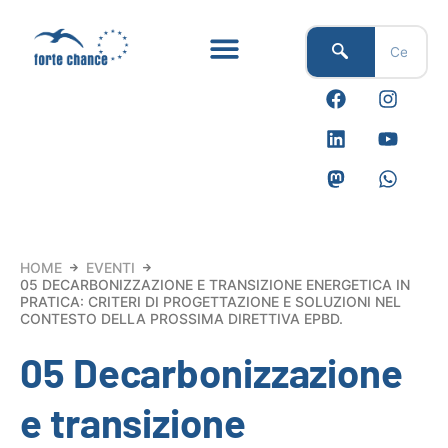
Vai
al
contenuto
F
L
M
I
Y
W
a
i
a
n
o
h
c
n
s
s
u
a
e
k
t
t
t
t
b
e
o
a
u
s
o
d
d
g
b
a
o
i
o
r
e
p
k
n
n
a
p
m
HOME
EVENTI
05 DECARBONIZZAZIONE E TRANSIZIONE ENERGETICA IN
PRATICA: CRITERI DI PROGETTAZIONE E SOLUZIONI NEL
CONTESTO DELLA PROSSIMA DIRETTIVA EPBD.
05 Decarbonizzazione
e transizione