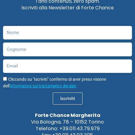
Tanti contenuti, zero spam.
b
a
e
u
o
s
Iscriviti alla Newsletter di Forte Chance
o
g
d
b
d
a
o
r
i
e
o
p
k
a
n
n
p
m
Nome
Cognome
Email
Cliccando su "Iscriviti" confermo di aver preso visione
dell'
informativa sul trattamento dei dati
Iscriviti
Forte Chance Margherita
Via Bologna, 78 – 10152 Torino
Telefono: +39.011.43.79.979