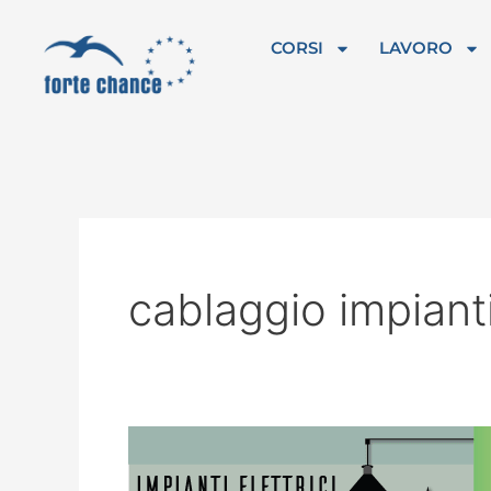
Vai
al
CORSI
LAVORO
contenuto
cablaggio impiant
L’Addetto
impianti
elettrici