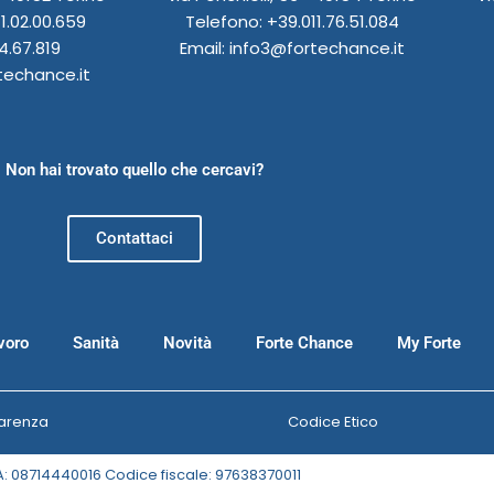
1.02.00.659
Telefono: +39.011.76.51.084
4.67.819
Email: info3@fortechance.it
techance.it
Non hai trovato quello che cercavi?
Contattaci
voro
Sanità
Novità
Forte Chance
My Forte
arenza
Codice Etico
A: 08714440016 Codice fiscale: 97638370011