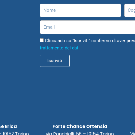
Nome
Cog
Email
Cliccando su "Iscriviti" confermo di aver pres
trattamento dei dati
Iscriviti
e Erica
Forte Chance Ortensia
 10152 Torino
via Ponchielli, 56 – 10154 Torino
Vi