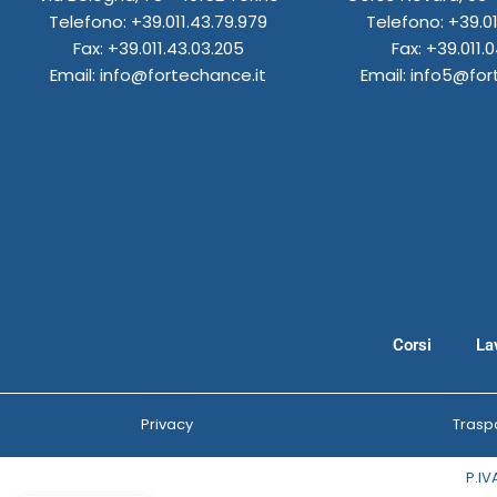
k
a
n
n
p
Telefono: +39.011.43.79.979
Telefono: +39.01
m
Fax: +39.011.43.03.205
Fax: +39.011.0
Email: info@fortechance.it
Email: info5@for
Corsi
La
Privacy
Trasp
P.IV