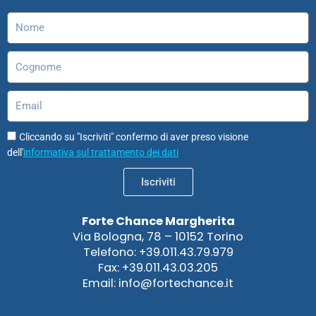
k
a
n
n
p
m
Nome
Cognome
Email
Cliccando su "Iscriviti" confermo di aver preso visione
dell'
informativa sul trattamento dei dati
Iscriviti
Forte Chance Margherita
Via Bologna, 78 – 10152 Torino
Telefono: +39.011.43.79.979
Fax: +39.011.43.03.205
Email: info@fortechance.it