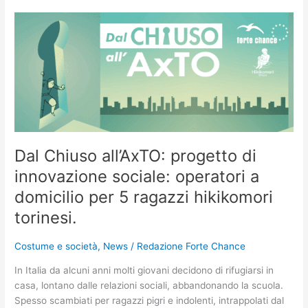
Dal
Chiuso
all’AxTO:
progetto
di
innovazione
sociale:
operatori
a
Dal Chiuso all’AxTO: progetto di
domicilio
per
innovazione sociale: operatori a
5
domicilio per 5 ragazzi hikikomori
ragazzi
torinesi.
hikikomori
torinesi.
Costume e società
,
News
/
Redazione Forte Chance
In Italia da alcuni anni molti giovani decidono di rifugiarsi in
casa, lontano dalle relazioni sociali, abbandonando la scuola.
Spesso scambiati per ragazzi pigri e indolenti, intrappolati dal