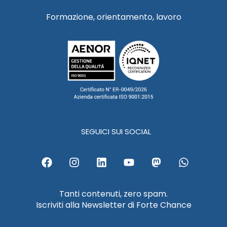
Formazione, orientamento, lavoro
SEGUICI SUI SOCIAL
F
I
L
Y
M
W
a
n
i
o
a
h
c
s
n
u
s
a
e
t
k
t
t
t
Tanti contenuti, zero spam.
b
a
e
u
o
s
Iscriviti alla Newsletter di Forte Chance
o
g
d
b
d
a
o
r
i
e
o
p