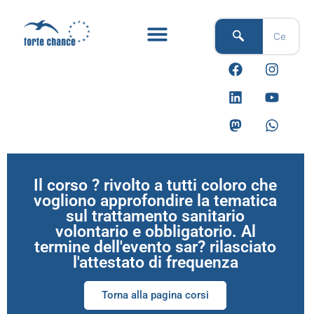
Vai
al
contenuto
F
L
M
I
Y
W
a
i
a
n
o
h
c
n
s
s
u
a
e
k
t
t
t
t
b
e
o
a
u
s
o
d
d
g
b
a
o
i
o
r
e
p
k
n
n
a
p
m
Il corso ? rivolto a tutti coloro che
vogliono approfondire la tematica
sul trattamento sanitario
volontario e obbligatorio. Al
termine dell'evento sar? rilasciato
l'attestato di frequenza
Torna alla pagina corsi