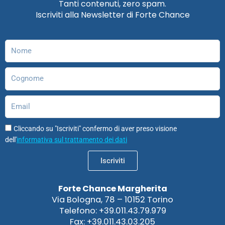
Tanti contenuti, zero spam.
b
a
e
u
o
s
Iscriviti alla Newsletter di Forte Chance
o
g
d
b
d
a
o
r
i
e
o
p
k
a
n
n
p
Nome
m
Cognome
Email
Cliccando su "Iscriviti" confermo di aver preso visione
dell'
informativa sul trattamento dei dati
Iscriviti
Forte Chance Margherita
Via Bologna, 78 – 10152 Torino
Telefono: +39.011.43.79.979
Fax: +39.011.43.03.205