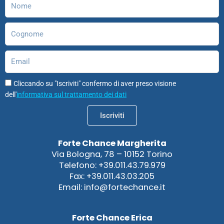
m
Cognome
Email
Cliccando su "Iscriviti" confermo di aver preso visione
dell'
informativa sul trattamento dei dati
Iscriviti
Forte Chance Margherita
Via Bologna, 78 – 10152 Torino
Telefono: +39.011.43.79.979
Fax: +39.011.43.03.205
Email: info@fortechance.it
Forte Chance Erica