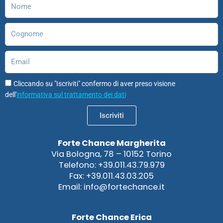
Nome
m
Cognome
Email
Cliccando su "Iscriviti" confermo di aver preso visione
dell'
informativa sul trattamento dei dati
Iscriviti
Forte Chance Margherita
Via Bologna, 78 – 10152 Torino
Telefono: +39.011.43.79.979
Fax: +39.011.43.03.205
Email: info@fortechance.it
Forte Chance Erica