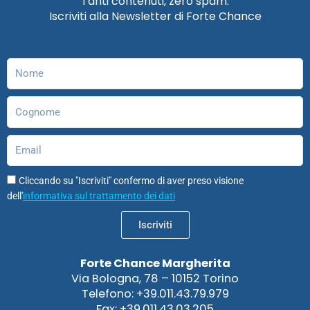
Tanti contenuti, zero spam.
b
a
e
u
o
s
Iscriviti alla Newsletter di Forte Chance
o
g
d
b
d
a
o
r
i
e
o
p
k
a
n
n
p
m
Nome
Cognome
Email
Cliccando su "Iscriviti" confermo di aver preso visione
dell'
informativa sul trattamento dei dati
Iscriviti
Forte Chance Margherita
Via Bologna, 78 – 10152 Torino
Telefono: +39.011.43.79.979
Fax: +39.011.43.03.205