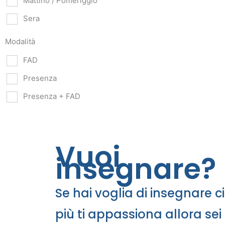
Mattino / Pomeriggio
Sera
Modalità
FAD
Presenza
Presenza + FAD
Vuoi
insegnare?
Se hai voglia di insegnare c
più ti appassiona allora sei