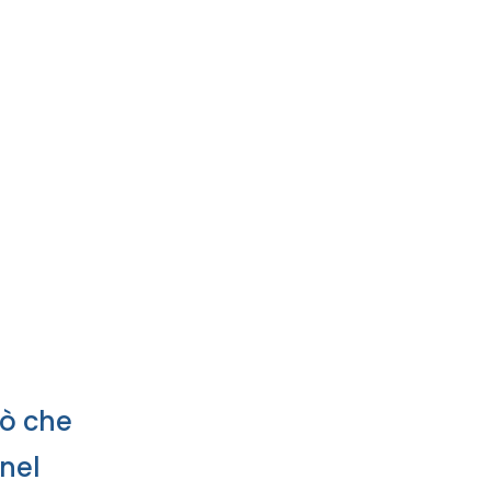
iò che
 nel