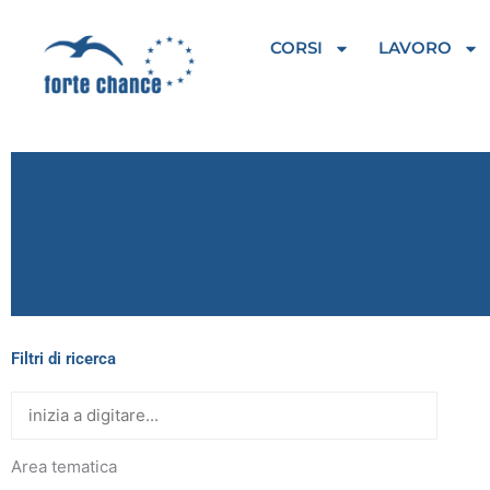
Vai
al
CORSI
LAVORO
contenuto
Filtri di ricerca
Area tematica