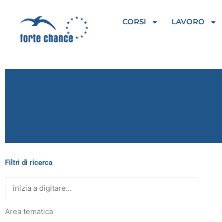
Vai
al
CORSI
LAVORO
contenuto
Filtri di ricerca
Area tematica