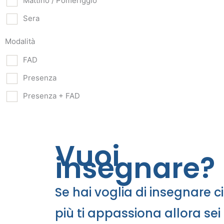
Mattino / Pomeriggio
Sera
Modalità
FAD
Presenza
Presenza + FAD
Vuoi
insegnare?
Se hai voglia di insegnare c
più ti appassiona allora sei