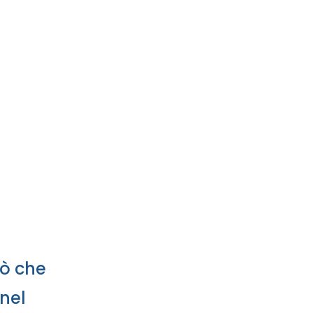
iò che
 nel