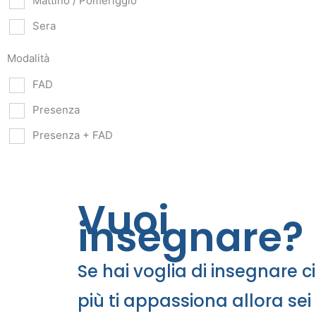
Mattino / Pomeriggio
Sera
Modalità
FAD
Presenza
Presenza + FAD
Vuoi
insegnare?
Se hai voglia di insegnare c
più ti appassiona allora sei