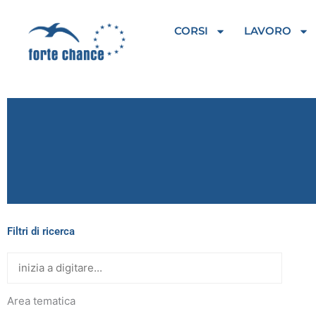
Vai
al
CORSI
LAVORO
contenuto
Filtri di ricerca
Area tematica