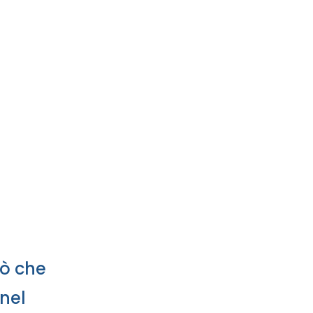
iò che
 nel