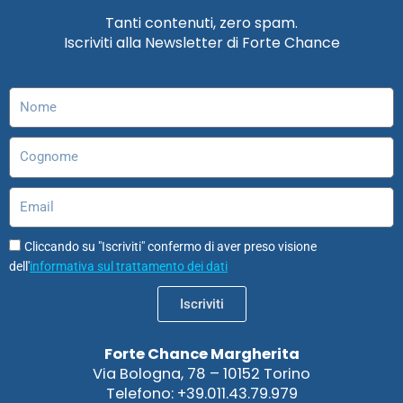
e
t
k
t
t
t
Tanti contenuti, zero spam.
b
a
e
u
o
s
Iscriviti alla Newsletter di Forte Chance
o
g
d
b
d
a
o
r
i
e
o
p
k
a
n
n
p
Nome
m
Cognome
Email
Cliccando su "Iscriviti" confermo di aver preso visione
dell'
informativa sul trattamento dei dati
Iscriviti
Forte Chance Margherita
Via Bologna, 78 – 10152 Torino
Telefono: +39.011.43.79.979