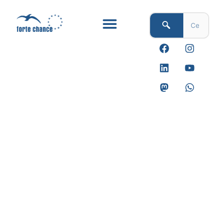
Vai
al
contenuto
F
L
M
I
Y
W
a
i
a
n
o
h
c
n
s
s
u
a
e
k
t
t
t
t
b
e
o
a
u
s
o
d
d
g
b
a
o
i
o
r
e
p
k
n
n
a
p
m
Servizi al lavoro per