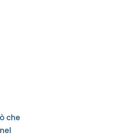
iò che
 nel