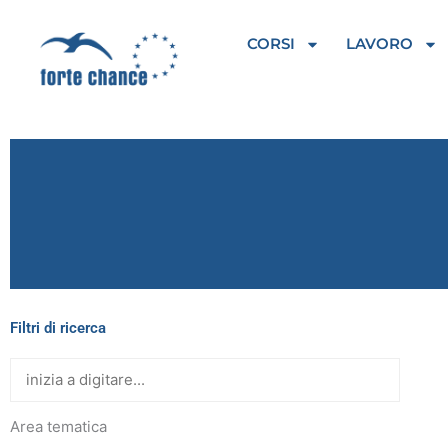
Vai
al
CORSI
LAVORO
contenuto
Filtri di ricerca
Area tematica