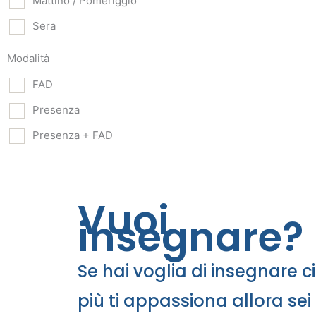
Mattino / Pomeriggio
Sera
Modalità
FAD
Presenza
Presenza + FAD
Vuoi
insegnare?
Se hai voglia di insegnare c
più ti appassiona allora sei