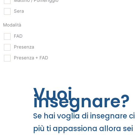
Mattino / Pomeriggio
Sera
Modalità
FAD
Presenza
Presenza + FAD
Vuoi
insegnare?
Se hai voglia di insegnare c
più ti appassiona allora sei