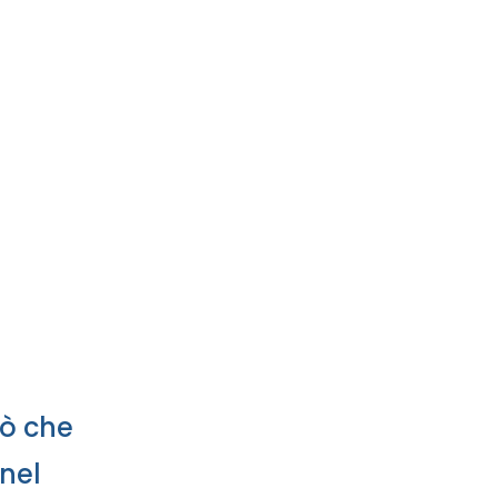
iò che
 nel