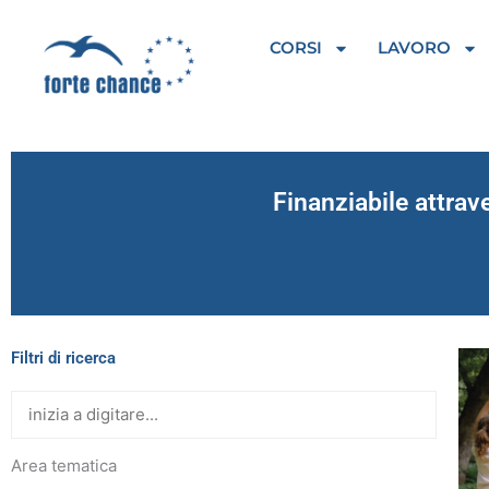
Vai
al
CORSI
LAVORO
contenuto
Finanziabile attrav
Filtri di ricerca
Area tematica