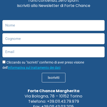
Tanti contenuti, zero spam.
b
a
e
u
o
s
Iscriviti alla Newsletter di Forte Chance
o
g
d
b
d
a
o
r
i
e
o
p
k
a
n
n
p
m
Nome
Cognome
Email
Cliccando su "Iscriviti" confermo di aver preso visione
dell'
informativa sul trattamento dei dati
Iscriviti
Forte Chance Margherita
Via Bologna, 78 – 10152 Torino
Telefono: +39.011.43.79.979
Fax: +39.011.43.03.205