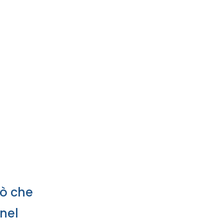
iò che
 nel