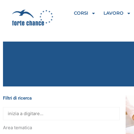
Vai
al
CORSI
LAVORO
contenuto
Filtri di ricerca
Area tematica