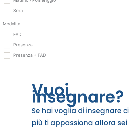
Mattino / Pomeriggio
Sera
Modalità
FAD
Presenza
Presenza + FAD
Vuoi
insegnare?
Se hai voglia di insegnare c
più ti appassiona allora sei