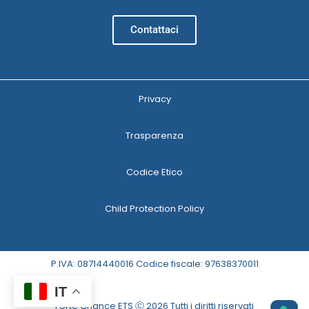
Contattaci
Privacy
Trasparenza
Codice Etico
Child Protection Policy
P.IVA: 08714440016 Codice fiscale: 97638370011
IT
Forte Chance ETS Ⓒ 2026 Tutti i diritti riservati