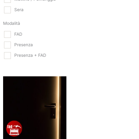
Sera
Modalità
FAD
Presenza
Presenza + FAD