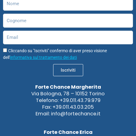
m
Cognome
Email
Cliccando su "Iscriviti" confermo di aver preso visione
dell'
informativa sul trattamento dei dati
Iscriviti
Forte Chance Margherita
Via Bologna, 78 – 10152 Torino
Telefono: +39.011.43.79.979
Fax: +39.011.43.03.205
Email: info@fortechance.it
Forte Chance Erica