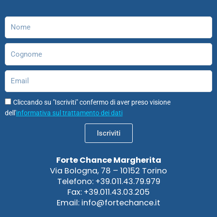
o
r
i
e
o
p
k
a
n
n
p
m
Nome
Cognome
Email
Cliccando su "Iscriviti" confermo di aver preso visione
dell'
informativa sul trattamento dei dati
Iscriviti
Forte Chance Margherita
Via Bologna, 78 – 10152 Torino
Telefono: +39.011.43.79.979
Fax: +39.011.43.03.205
Email: info@fortechance.it