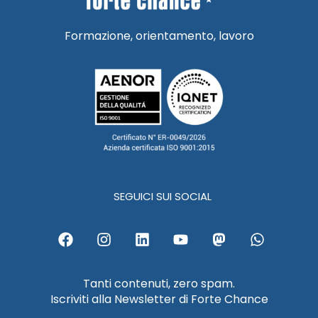
Formazione, orientamento, lavoro
SEGUICI SUI SOCIAL
F
I
L
Y
M
W
a
n
i
o
a
h
c
s
n
u
s
a
e
t
k
t
t
t
Tanti contenuti, zero spam.
b
a
e
u
o
s
Iscriviti alla Newsletter di Forte Chance
o
g
d
b
d
a