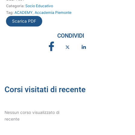
come
Categoria:
Socio Educativo
strumento
Tag:
ACADEMY
,
Accademia Piemonte
educativo
quantità
Scarica PDF
CONDIVIDI
Corsi visitati di recente
Nessun corso visualizzato di
recente