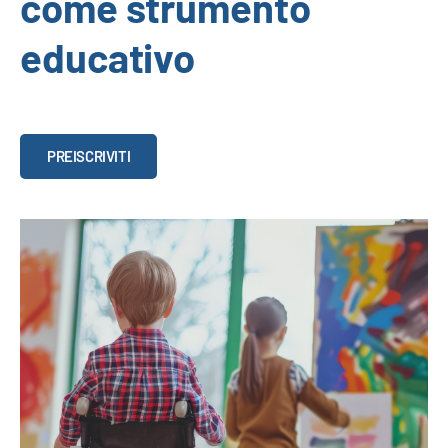
come strumento
educativo
Progettare
PREISCRIVITI
l'inclusione:
il
PEI
come
strumento
educativo
quantità