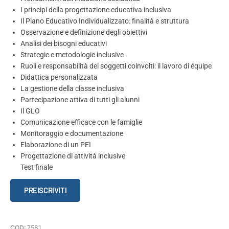
I principi della progettazione educativa inclusiva
Il Piano Educativo Individualizzato: finalità e struttura
Osservazione e definizione degli obiettivi
Analisi dei bisogni educativi
Strategie e metodologie inclusive
Ruoli e responsabilità dei soggetti coinvolti: il lavoro di équipe
Didattica personalizzata
La gestione della classe inclusiva
Partecipazione attiva di tutti gli alunni
Il GLO
Comunicazione efficace con le famiglie
Monitoraggio e documentazione
Elaborazione di un PEI
Progettazione di attività inclusive
Test finale
Progettare
PREISCRIVITI
l'inclusione:
il
PEI
COD:
7581