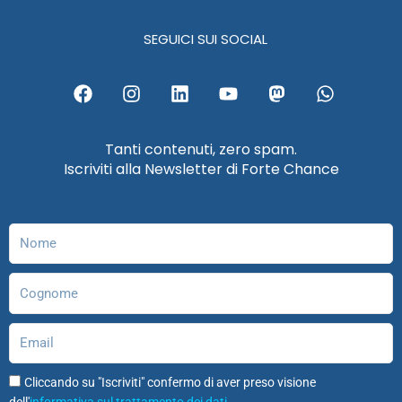
SEGUICI SUI SOCIAL
F
I
L
Y
M
W
a
n
i
o
a
h
c
s
n
u
s
a
e
t
k
t
t
t
Tanti contenuti, zero spam.
b
a
e
u
o
s
Iscriviti alla Newsletter di Forte Chance
o
g
d
b
d
a
o
r
i
e
o
p
k
a
n
n
p
m
Nome
Cognome
Email
Cliccando su "Iscriviti" confermo di aver preso visione