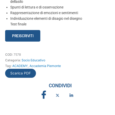
dellasilo
Spunti di lettura e di osservazione
Rappresentazione di emozioni e sentimenti
Individuazione elementi di disagio nel disegno
Test finale
Tecniche
PREISCRIVITI
di
analisi
del
COD:
7578
disegno
Categoria:
Socio Educativo
infantile
Tag:
ACADEMY
,
Accademia Piemonte
quantità
Scarica PDF
CONDIVIDI