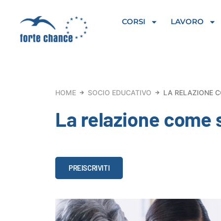
Vai
al
CORSI
LAVORO
contenuto
HOME
SOCIO EDUCATIVO
LA RELAZIONE 
La relazione come 
La
PREISCRIVITI
relazione
come
strumento
professionale