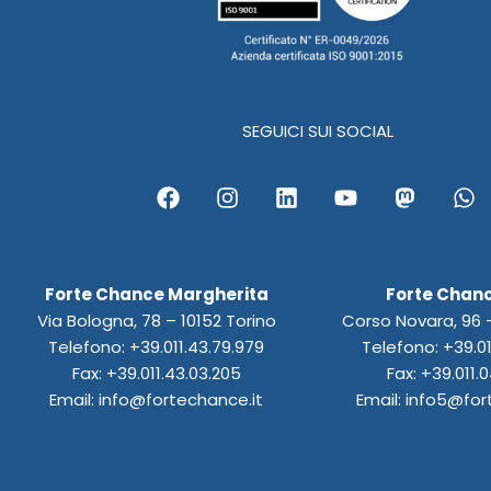
SEGUICI SUI SOCIAL
F
I
L
Y
M
W
a
n
i
o
a
h
c
s
n
u
s
a
e
t
k
t
t
t
b
a
e
u
o
s
Forte Chance Margherita
Forte Chanc
o
g
d
b
d
a
Via Bologna, 78 – 10152 Torino
Corso Novara, 96 –
o
r
i
e
o
p
k
a
n
n
p
Telefono: +39.011.43.79.979
Telefono: +39.01
m
Fax: +39.011.43.03.205
Fax: +39.011.0
Email: info@fortechance.it
Email: info5@for