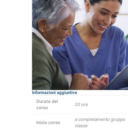
quantità
Informazioni aggiuntive
Durata del
20 ore
corso
a completamento gruppo
Inizio corso
classe