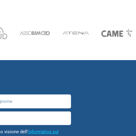
nome
o visione dell'
informativa sul