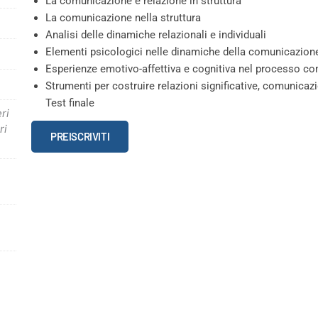
La comunicazione e relazione in struttura
La comunicazione nella struttura
Analisi delle dinamiche relazionali e individuali
Elementi psicologici nelle dinamiche della comunicazione
Esperienze emotivo-affettiva e cognitiva nel processo c
Strumenti per costruire relazioni significative, comunicazi
Test finale
ri
La
ri
PREISCRIVITI
relazione
come
strumento
professionale
quantità