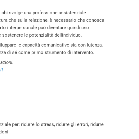
 chi svolge una professione assistenziale.
cura che sulla relazione, è necessario che conosca
porto interpersonale può diventare quindi uno
 sostenere le potenzialità dellindividuo.
iluppare le capacità comunicative sia con lutenza,
nza di sé come primo strumento di intervento.
azioni:
it
e per: ridurre lo stress, ridurre gli errori, ridurre
zioni