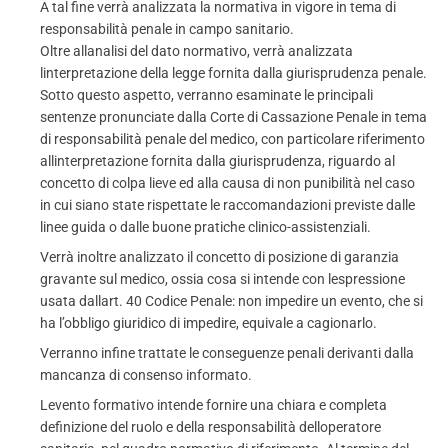
A tal fine verrà analizzata la normativa in vigore in tema di
responsabilità penale in campo sanitario.
Oltre allanalisi del dato normativo, verrà analizzata
linterpretazione della legge fornita dalla giurisprudenza penale.
Sotto questo aspetto, verranno esaminate le principali
sentenze pronunciate dalla Corte di Cassazione Penale in tema
di responsabilità penale del medico, con particolare riferimento
allinterpretazione fornita dalla giurisprudenza, riguardo al
concetto di colpa lieve ed alla causa di non punibilità nel caso
in cui siano state rispettate le raccomandazioni previste dalle
linee guida o dalle buone pratiche clinico-assistenziali.
Verrà inoltre analizzato il concetto di posizione di garanzia
gravante sul medico, ossia cosa si intende con lespressione
usata dallart. 40 Codice Penale: non impedire un evento, che si
ha l’obbligo giuridico di impedire, equivale a cagionarlo.
Verranno infine trattate le conseguenze penali derivanti dalla
mancanza di consenso informato.
Levento formativo intende fornire una chiara e completa
definizione del ruolo e della responsabilità delloperatore