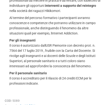
professionali da mettere in pratica e da evitare, con lobiettivo di
individuare gli opportuni
interventi a supporto del reintegro
nella società dei ragazzi Hikikomori.
Al termine del percorso formativo i partecipanti avranno
conoscenze e competenze che potranno utilizzare in campo
professionale, anche distinguendo il fenomeno da altre
situazioni quali per esempio, lInternet Addiction.
Per gli insegnanti
Il corso è autorizzato dallUSR Piemonte con decreto prot. n.
7564 del 17 luglio 2019 , fruibile con la Carta del Docente. Si
rivolge agli insegnanti e ai docenti delle Scuole e degli Istituti
Superiori, al personale sanitario e a tutti coloro siano
interessati ad approfondire la conoscenza del fenomeno.
Per il personale sanitario
Il corso è accreditato per il rilascio di 24 crediti ECM per le
professioni indicate.
COD:
5089