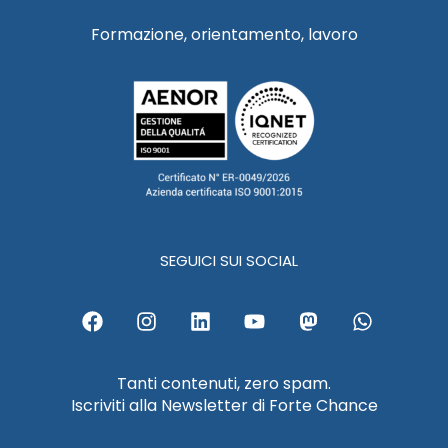
Formazione, orientamento, lavoro
SEGUICI SUI SOCIAL
F
I
L
Y
M
W
a
n
i
o
a
h
c
s
n
u
s
a
e
t
k
t
t
t
Tanti contenuti, zero spam.
b
a
e
u
o
s
Iscriviti alla Newsletter di Forte Chance
o
g
d
b
d
a
o
r
i
e
o
p