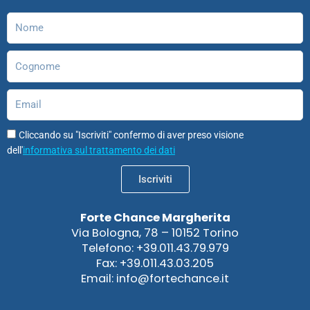
k
a
n
n
p
m
Nome
Cognome
Email
Cliccando su "Iscriviti" confermo di aver preso visione
dell'
informativa sul trattamento dei dati
Iscriviti
Forte Chance Margherita
Via Bologna, 78 – 10152 Torino
Telefono: +39.011.43.79.979
Fax: +39.011.43.03.205
Email: info@fortechance.it