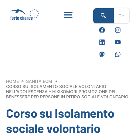
Vai
al
contenuto
F
L
M
I
Y
W
a
i
a
n
o
h
c
n
s
s
u
a
e
k
t
t
t
t
b
e
o
a
u
s
o
d
d
g
b
a
o
i
o
r
e
p
k
n
n
a
p
m
HOME
SANITÀ ECM
CORSO SU ISOLAMENTO SOCIALE VOLONTARIO
NELL’ADOLESCENZA – HIKIKOMORI PROMOZIONE DEL
BENESSERE PER PERSONE IN RITIRO SOCIALE VOLONTARIO
Corso su Isolamento
sociale volontario