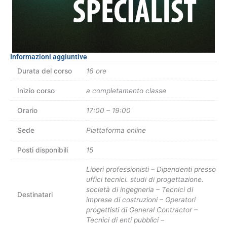
Informazioni aggiuntive
Durata del corso
16 ore
Inizio corso
a completamento classe
Orario
17:00 – 19:00
Sede
Piattaforma online
Posti disponibili
15
Liberi professionisti – Dipendenti presso
uffici tecnici. studi di progettazione.
società di ingegneria – Tecnici di
Destinatari
imprese di costruzioni – Operatori
progettisti di General Contractor –
Tecnici di enti pubblici –