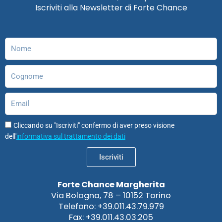
b
a
e
u
o
s
Iscriviti alla Newsletter di Forte Chance
o
g
d
b
d
a
o
r
i
e
o
p
k
a
n
n
p
m
Nome
Cognome
Email
Cliccando su "Iscriviti" confermo di aver preso visione
dell'
informativa sul trattamento dei dati
Iscriviti
Forte Chance Margherita
Via Bologna, 78 – 10152 Torino
Telefono: +39.011.43.79.979
Fax: +39.011.43.03.205