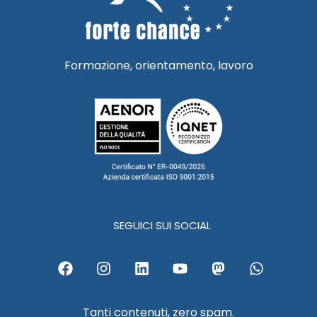
Formazione, orientamento, lavoro
SEGUICI SUI SOCIAL
F
I
L
Y
M
W
a
n
i
o
a
h
c
s
n
u
s
a
e
t
k
t
t
t
Tanti contenuti, zero spam.