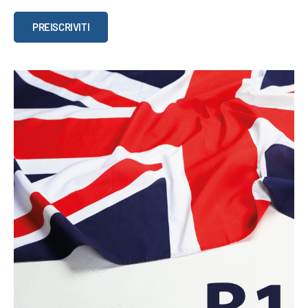
Lingua
PREISCRIVITI
inglese
-
Livello
pre-
intermedio
quantità