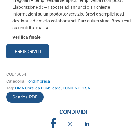
irregolari – tempi verbali semplici. Tempi verbali composti.
Elaborazione di: – risposte ad annunci o a richieste
informazioni su un prodotto/servizio. Brevi e semplici testi
destinati ad amici o collaboratori. Curriculum vitae. Brevi testi
su temi di attualità.
Verifica finale
Lingua
PREISCRIVITI
inglese
-
Livello
COD:
6654
pre-
Categoria:
Fondimpresa
intermedio
Tag:
FIMA Corsi da Pubblicare
,
FONDIMPRESA
quantità
Scarica PDF
CONDIVIDI