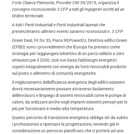
Forte Chance Piemonte, Provider CNI 39/2019, organizza il
convegno riconoscendo 3 CFP a tutti gli Ingegneri iscritti ad un
Ordine territoriale.
A tutti i Periti Industriali e Periti Industriali laureati che
presenzieranno allintero evento saranno riconosciuti n. 3 CFP.
Green Deal, Fit for 55, Piano REPowerEU, Direttiva edifici Green
(EPBD) sono i provvedimenti che lEuropa ha previsto come
strategia per raggiungere lobiettivo di un parco edilizio a zero
emissioni per il 2050, cioè con bassi fabbisogni energetici
coperti integralmente con energia da fonti rinnovabili prodotte
sul posto o allinterno di comunità energetiche.
Il miglioramento dellefficienza energetica degli edifici esistenti
dovrà necessariamente passare attraverso lisolamento
dellinvolucro e limpiego di sistemi rinnovabili come le pompe di
calore, da utilizzare anche negli impianti esistenti pensati per lo
più per funzionare a medio-alta temperatura.
Questo percorso di transizione energetica obbliga sin da subito
i professionisti a ripensare la progettazione, tenendo già in
considerazione un percorso pianificato che ci porterà ad una