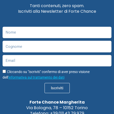
e
t
k
t
t
t
Tanti contenuti, zero spam.
b
a
e
u
o
s
Iscriviti alla Newsletter di Forte Chance
o
g
d
b
d
a
o
r
i
e
o
p
k
a
n
n
p
m
Nome
Cognome
Email
Cliccando su "Iscriviti" confermo di aver preso visione
dell'
informativa sul trattamento dei dati
Iscriviti
Forte Chance Margherita
Via Bologna, 78 – 10152 Torino
Telefono: +39.011.43.79.979