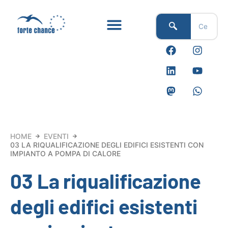
Vai
al
contenuto
F
L
M
I
Y
W
a
i
a
n
o
h
c
n
s
s
u
a
e
k
t
t
t
t
b
e
o
a
u
s
o
d
d
g
b
a
o
i
o
r
e
p
k
n
n
a
p
m
HOME
EVENTI
03 LA RIQUALIFICAZIONE DEGLI EDIFICI ESISTENTI CON
IMPIANTO A POMPA DI CALORE
03 La riqualificazione
degli edifici esistenti