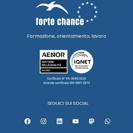
Formazione, orientamento, lavoro
SEGUICI SUI SOCIAL
F
I
L
Y
M
W
a
n
i
o
a
h
c
s
n
u
s
a