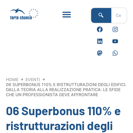
Vai
al
contenuto
F
L
M
I
Y
W
a
i
a
n
o
h
c
n
s
s
u
a
e
k
t
t
t
t
b
e
o
a
u
s
o
d
d
g
b
a
o
i
o
r
e
p
k
n
n
a
p
m
HOME
EVENTI
06 SUPERBONUS 110% E RISTRUTTURAZIONI DEGLI EDIFICI.
DALLA TEORIA ALLA REALIZZAZIONE PRATICA: LE SFIDE
CHE UN PROFESSIONISTA DEVE AFFRONTARE
06 Superbonus 110% e
ristrutturazioni degli