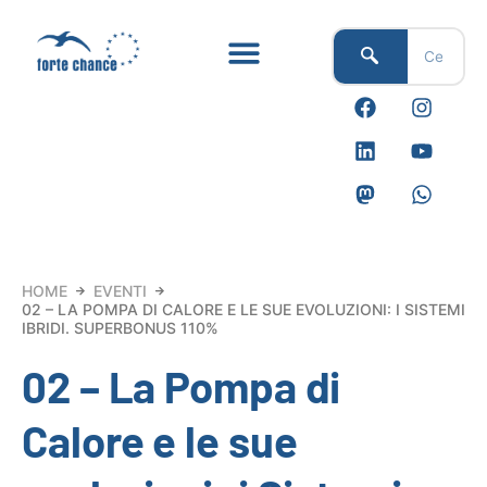
Vai
al
contenuto
F
L
M
I
Y
W
a
i
a
n
o
h
c
n
s
s
u
a
e
k
t
t
t
t
b
e
o
a
u
s
o
d
d
g
b
a
o
i
o
r
e
p
k
n
n
a
p
m
HOME
EVENTI
02 – LA POMPA DI CALORE E LE SUE EVOLUZIONI: I SISTEMI
IBRIDI. SUPERBONUS 110%
02 – La Pompa di
Calore e le sue