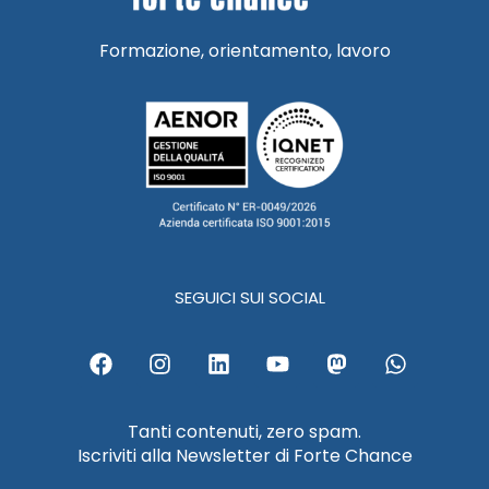
Formazione, orientamento, lavoro
SEGUICI SUI SOCIAL
F
I
L
Y
M
W
a
n
i
o
a
h
c
s
n
u
s
a
e
t
k
t
t
t
Tanti contenuti, zero spam.
b
a
e
u
o
s
Iscriviti alla Newsletter di Forte Chance
o
g
d
b
d
a