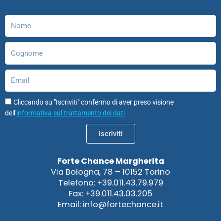
o
r
i
e
o
p
k
a
n
n
p
m
Nome
Cognome
Email
Cliccando su "Iscriviti" confermo di aver preso visione
dell'
informativa sul trattamento dei dati
Iscriviti
Forte Chance Margherita
Via Bologna, 78 – 10152 Torino
Telefono: +39.011.43.79.979
Fax: +39.011.43.03.205
Email: info@fortechance.it