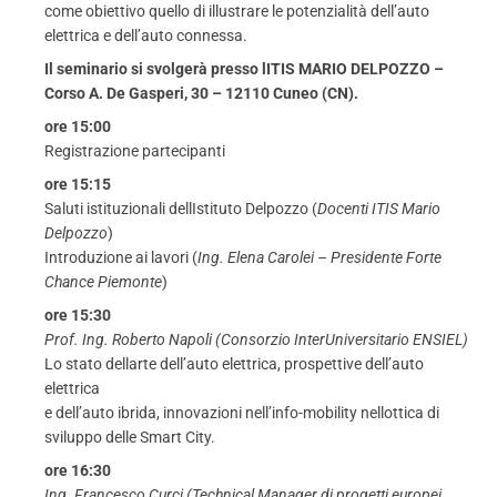
come obiettivo quello di illustrare le potenzialità dell’auto
elettrica e dell’auto connessa.
Il seminario si svolgerà presso lITIS MARIO DELPOZZO –
Corso A. De Gasperi, 30 – 12110 Cuneo (CN).
ore 15:00
Registrazione partecipanti
ore 15:15
Saluti istituzionali dellIstituto Delpozzo (
Docenti ITIS Mario
Delpozzo
)
Introduzione ai lavori (
Ing. Elena Carolei – Presidente Forte
Chance Piemonte
)
ore 15:30
Prof. Ing. Roberto Napoli (Consorzio InterUniversitario ENSIEL)
Lo stato dellarte dell’auto elettrica, prospettive dell’auto
elettrica
e dell’auto ibrida, innovazioni nell’info-mobility nellottica di
sviluppo delle Smart City.
ore 16:30
Ing. Francesco Curci (Technical Manager di progetti europei